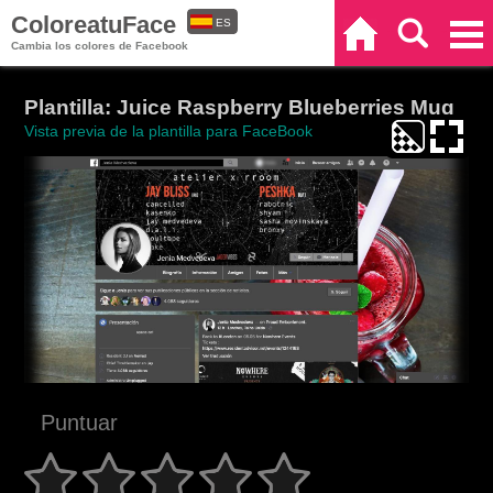
ColoreatuFace
ES
Inicio
Buscar
Categorías
Cambia los colores de Facebook
EN
Plantilla: Juice Raspberry Blueberries Mug
Vista previa de la plantilla para FaceBook
Puntuar