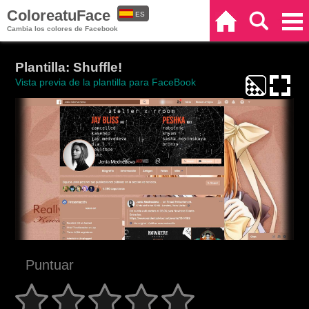
ColoreatuFace
ES
Inicio
Buscar
Categorías
Cambia los colores de Facebook
EN
Plantilla: Shuffle!
Vista previa de la plantilla para FaceBook
Puntuar