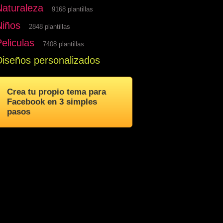
Naturaleza
9168 plantillas
Niños
2848 plantillas
eliculas
7408 plantillas
Diseños personalizados
Crea tu propio tema para
Facebook en 3 simples
pasos