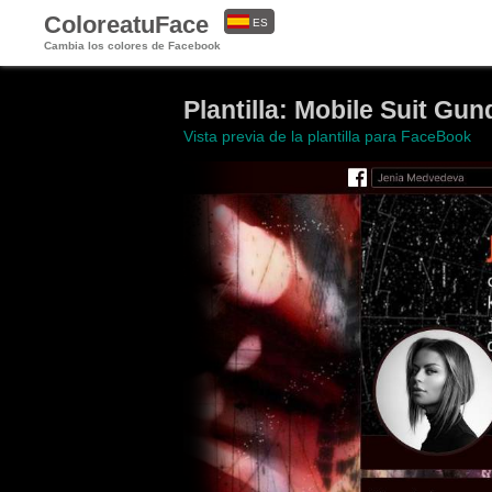
ColoreatuFace
ES
Cambia los colores de Facebook
EN
Plantilla: Mobile Suit Gu
Vista previa de la plantilla para FaceBook