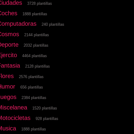
Ciudades
3728 plantillas
Coches
1888 plantillas
Computadoras
240 plantillas
Cosmos
2144 plantillas
Deporte
2032 plantillas
jercito
4464 plantillas
Fantasia
2128 plantillas
Flores
2576 plantillas
Humor
656 plantillas
Juegos
2384 plantillas
Miscelanea
1520 plantillas
Motocicletas
928 plantillas
Musica
1888 plantillas