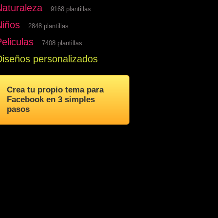
Naturaleza
9168 plantillas
Niños
2848 plantillas
eliculas
7408 plantillas
Diseños personalizados
Crea tu propio tema para
Facebook en 3 simples
pasos