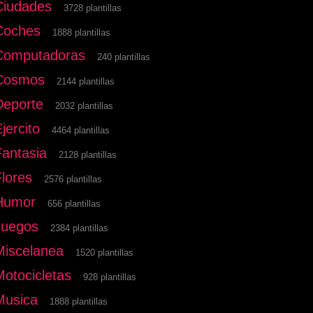
Ciudades
3728 plantillas
Coches
1888 plantillas
Computadoras
240 plantillas
Cosmos
2144 plantillas
Deporte
2032 plantillas
jercito
4464 plantillas
Fantasia
2128 plantillas
Flores
2576 plantillas
Humor
656 plantillas
Juegos
2384 plantillas
Miscelanea
1520 plantillas
Motocicletas
928 plantillas
Musica
1888 plantillas