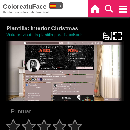
ColoreatuFace
ES
Inicio
Buscar
Categorías
Cambia los colores de Facebook
EN
Plantilla: Interior Christmas
Vista previa de la plantilla para FaceBook
Puntuar