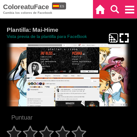
ColoreatuFace
ES
Inicio
Buscar
Categorías
Cambia los colores de Facebook
EN
Plantilla: Mai-Hime
Vista previa de la plantilla para FaceBook
Puntuar