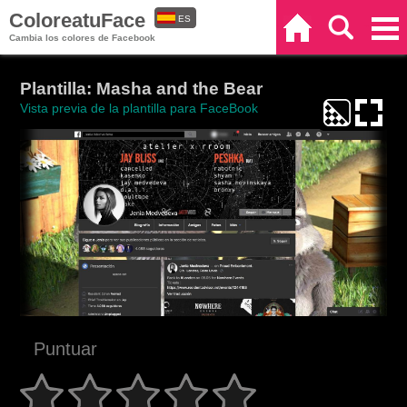
ColoreatuFace
ES
Inicio
Buscar
Categorías
Cambia los colores de Facebook
EN
Plantilla: Masha and the Bear
Vista previa de la plantilla para FaceBook
Puntuar