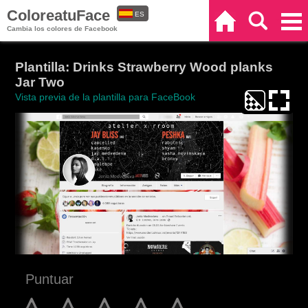
ColoreatuFace
ES
Inicio
Buscar
Categorías
Cambia los colores de Facebook
EN
Plantilla: Drinks Strawberry Wood planks
Jar Two
Vista previa de la plantilla para FaceBook
Puntuar