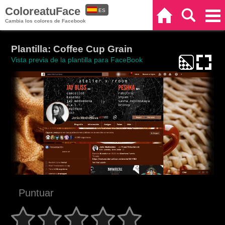
ColoreatuFace
ES
Inicio
Buscar
Categorías
Cambia los colores de Facebook
EN
Plantilla: Coffee Cup Grain
Vista previa de la plantilla para FaceBook
Puntuar