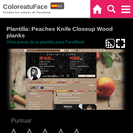
ColoreatuFace
ES
Inicio
Buscar
Categorías
Cambia los colores de Facebook
EN
Plantilla: Peaches Knife Closeup Wood
planks
Vista previa de la plantilla para FaceBook
Puntuar