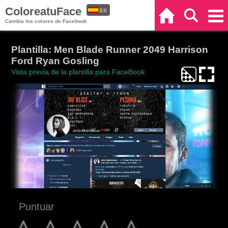
ColoreatuFace
ES
Inicio
Buscar
Categorías
Cambia los colores de Facebook
EN
Plantilla: Men Blade Runner 2049 Harrison
Ford Ryan Gosling
Vista previa de la plantilla para FaceBook
Puntuar