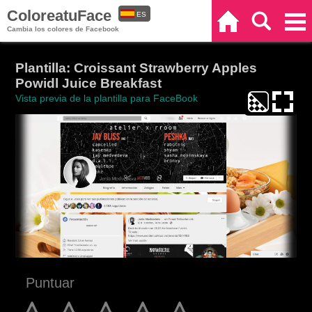
ColoreatuFace
ES
Inicio
Buscar
Categorías
Cambia los colores de Facebook
EN
Plantilla: Croissant Strawberry Apples
Powidl Juice Breakfast
Vista previa de la plantilla para FaceBook
Puntuar