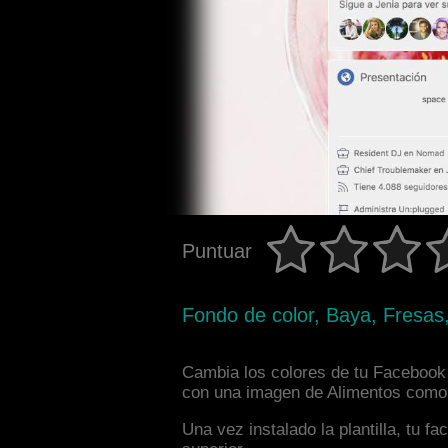
Puntuar
Fondo de color, Baya, Fresa
Cambia los colores de tu Facebook i
con una imagen de Alimentos como f
Una vez instalado la plantilla, tu 