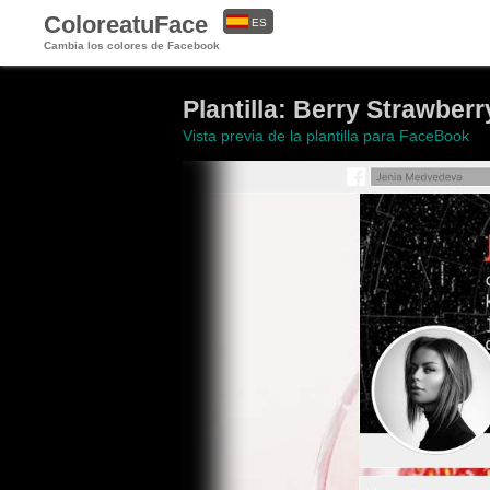
ColoreatuFace
ES
Cambia los colores de Facebook
EN
Plantilla: Berry Strawber
Vista previa de la plantilla para FaceBook