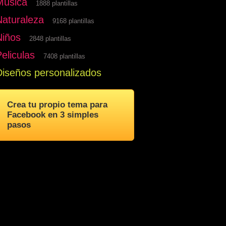
Musica
1888 plantillas
Naturaleza
9168 plantillas
Niños
2848 plantillas
eliculas
7408 plantillas
Diseños personalizados
Crea tu propio tema para
Facebook en 3 simples
pasos