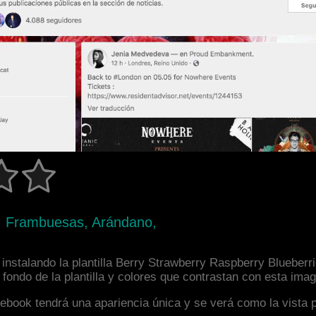
s, Frambuesas, Arándano,
nstalando la plantilla Berry Strawberry Raspberry Blueberri
ondo de la plantilla y colores que contrastan con esta imag
facebook tendrá una apariencia única y se verá como la vista 