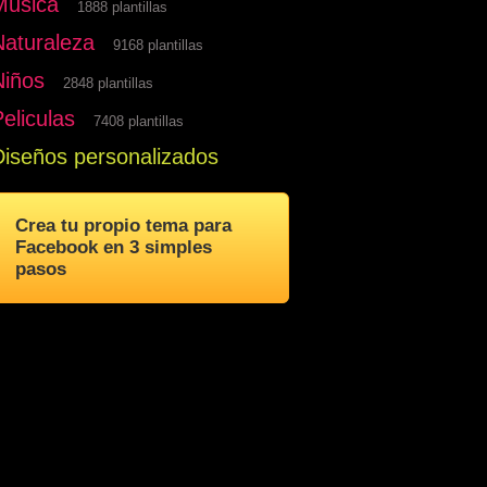
Musica
1888 plantillas
Naturaleza
9168 plantillas
Niños
2848 plantillas
eliculas
7408 plantillas
Diseños personalizados
Crea tu propio tema para
Facebook en 3 simples
pasos