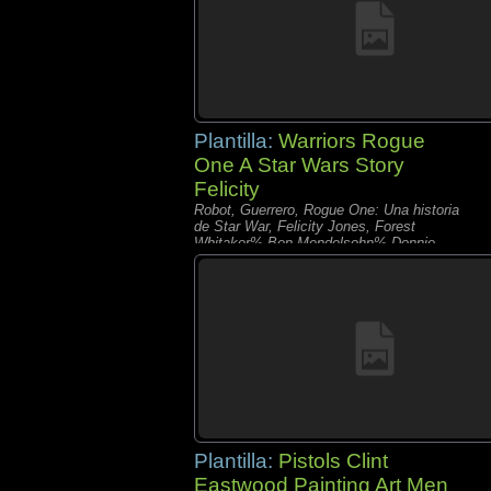
Plantilla:
Warriors Rogue
One A Star Wars Story
Felicity
Robot, Guerrero, Rogue One: Una historia
de Star War, Felicity Jones, Forest
Whitaker% Ben Mendelsohn% Donnie
Yen% Diego Luna% Riz Ahmed% Wen
Jiang
Plantilla:
Pistols Clint
Eastwood Painting Art Men