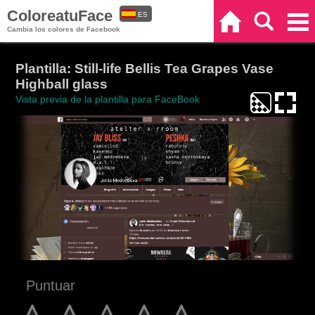
ColoreatuFace
ES
Inicio
Buscar
Categorías
Cambia los colores de Facebook
EN
Plantilla: Still-life Bellis Tea Grapes Vase
Highball glass
Vista previa de la plantilla para FaceBook
Puntuar