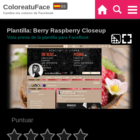
ColoreatuFace
ES
Inicio
Buscar
Categorías
Cambia los colores de Facebook
EN
Plantilla: Berry Raspberry Closeup
Vista previa de la plantilla para FaceBook
Puntuar