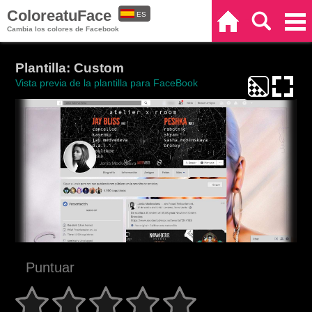
ColoreatuFace
ES
Inicio
Buscar
Categorías
Cambia los colores de Facebook
EN
Plantilla: Custom
Vista previa de la plantilla para FaceBook
Puntuar