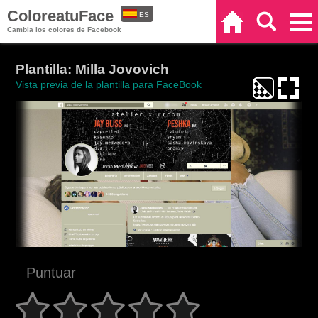
ColoreatuFace
ES
Inicio
Buscar
Categorías
Cambia los colores de Facebook
EN
Plantilla: Milla Jovovich
Vista previa de la plantilla para FaceBook
Puntuar