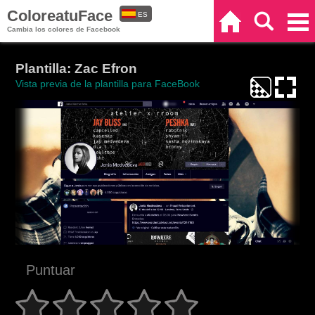
ColoreatuFace
ES
Inicio
Buscar
Categorías
Cambia los colores de Facebook
EN
Plantilla: Zac Efron
Vista previa de la plantilla para FaceBook
Puntuar