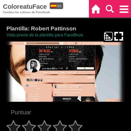
ColoreatuFace
ES
Inicio
Buscar
Categorías
Cambia los colores de Facebook
EN
Plantilla: Robert Pattinson
Vista previa de la plantilla para FaceBook
Puntuar