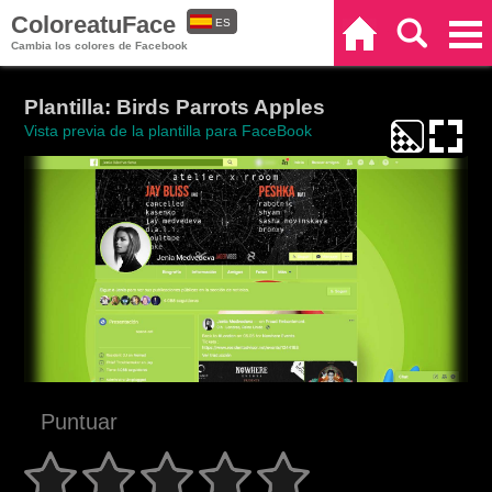
ColoreatuFace
ES
Inicio
Buscar
Categorías
Cambia los colores de Facebook
EN
Plantilla: Birds Parrots Apples
Vista previa de la plantilla para FaceBook
Puntuar