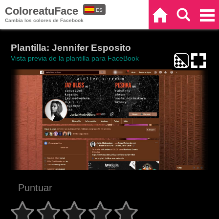
ColoreatuFace
ES
Inicio
Buscar
Categorías
Cambia los colores de Facebook
EN
Plantilla: Jennifer Esposito
Vista previa de la plantilla para FaceBook
Puntuar