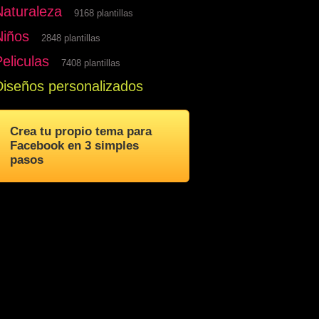
Naturaleza
9168 plantillas
Niños
2848 plantillas
eliculas
7408 plantillas
Diseños personalizados
Crea tu propio tema para
Facebook en 3 simples
pasos