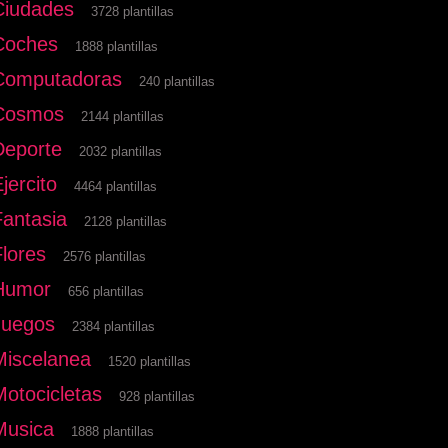
Ciudades
3728 plantillas
Coches
1888 plantillas
Computadoras
240 plantillas
Cosmos
2144 plantillas
Deporte
2032 plantillas
jercito
4464 plantillas
Fantasia
2128 plantillas
Flores
2576 plantillas
Humor
656 plantillas
Juegos
2384 plantillas
Miscelanea
1520 plantillas
Motocicletas
928 plantillas
Musica
1888 plantillas