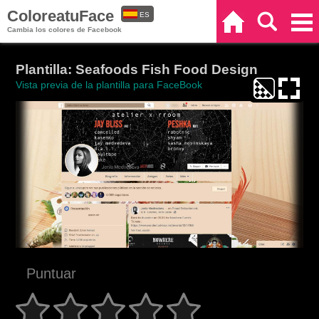
ColoreatuFace
ES
Inicio
Buscar
Categorías
Cambia los colores de Facebook
EN
Plantilla: Seafoods Fish Food Design
Vista previa de la plantilla para FaceBook
Puntuar