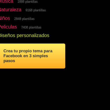
Musica
1888 plantillas
Naturaleza
9168 plantillas
Niños
2848 plantillas
eliculas
7408 plantillas
Diseños personalizados
Crea tu propio tema para
Facebook en 3 simples
pasos