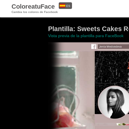
ColoreatuFace
ES
Cambia los colores de Facebook
EN
Plantilla: Sweets Cakes 
Vista previa de la plantilla para FaceBook