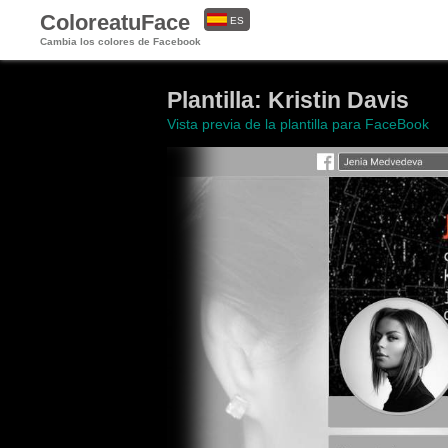
ColoreatuFace
ES
Cambia los colores de Facebook
EN
Plantilla: Kristin Davis
Vista previa de la plantilla para FaceBook