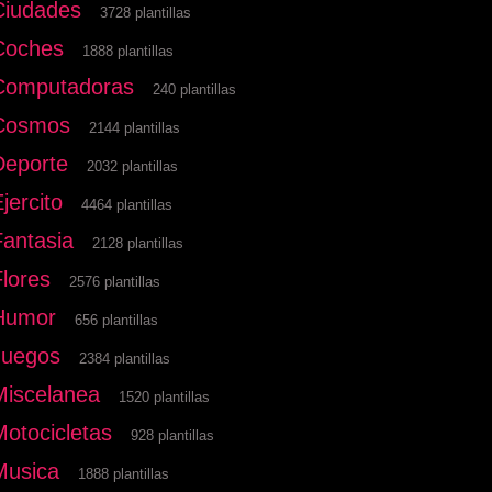
Ciudades
3728 plantillas
Coches
1888 plantillas
Computadoras
240 plantillas
Cosmos
2144 plantillas
Deporte
2032 plantillas
jercito
4464 plantillas
Fantasia
2128 plantillas
Flores
2576 plantillas
Humor
656 plantillas
Juegos
2384 plantillas
Miscelanea
1520 plantillas
Motocicletas
928 plantillas
Musica
1888 plantillas