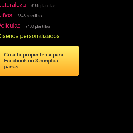
Naturaleza
9168 plantillas
Niños
2848 plantillas
eliculas
7408 plantillas
Diseños personalizados
Crea tu propio tema para
Facebook en 3 simples
pasos