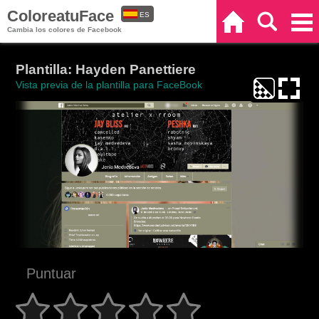
ColoreatuFace
ES
Inicio
Buscar
Categorías
Cambia los colores de Facebook
EN
Plantilla: Hayden Panettiere
Vista previa de la plantilla para FaceBook
Puntuar