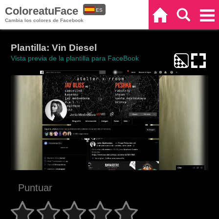
ColoreatuFace
ES
Inicio
Buscar
Categorías
Cambia los colores de Facebook
EN
Plantilla: Vin Diesel
Vista previa de la plantilla para FaceBook
Puntuar