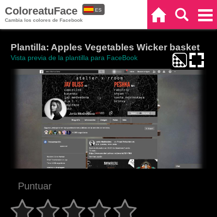
ColoreatuFace
ES
Inicio
Buscar
Categorías
Cambia los colores de Facebook
EN
Plantilla: Apples Vegetables Wicker basket
Vista previa de la plantilla para FaceBook
Puntuar