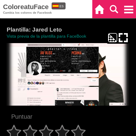
ColoreatuFace
ES
Inicio
Buscar
Categorías
Cambia los colores de Facebook
EN
Plantilla: Jared Leto
Vista previa de la plantilla para FaceBook
Puntuar