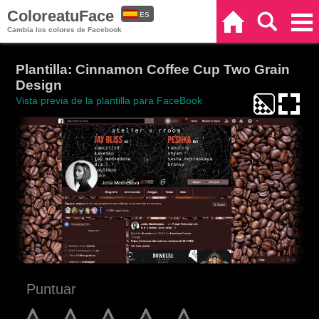
ColoreatuFace
ES
Inicio
Buscar
Categorías
Cambia los colores de Facebook
EN
Plantilla: Cinnamon Coffee Cup Two Grain
Design
Vista previa de la plantilla para FaceBook
Puntuar