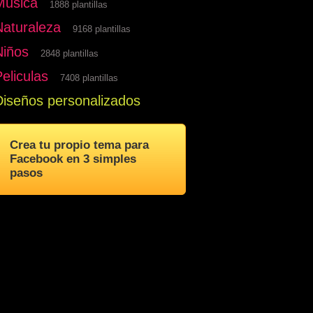
Musica
1888 plantillas
Naturaleza
9168 plantillas
Niños
2848 plantillas
eliculas
7408 plantillas
Diseños personalizados
Crea tu propio tema para
Facebook en 3 simples
pasos