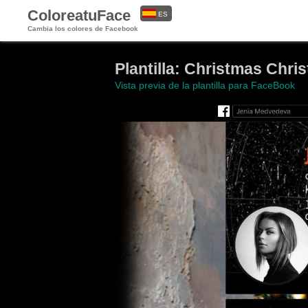
ColoreatuFace
ES
Cambia los colores de Facebook
EN
Plantilla: Christmas Chri
Vista previa de la plantilla para FaceBook