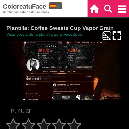
ColoreatuFace
ES
Inicio
Buscar
Categorías
Cambia los colores de Facebook
EN
Plantilla: Coffee Sweets Cup Vapor Grain
Vista previa de la plantilla para FaceBook
Puntuar