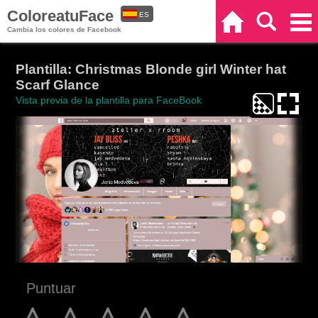
ColoreatuFace
ES
Inicio
Buscar
Categorías
Cambia los colores de Facebook
EN
Plantilla: Christmas Blonde girl Winter hat
Scarf Glance
Vista previa de la plantilla para FaceBook
Puntuar