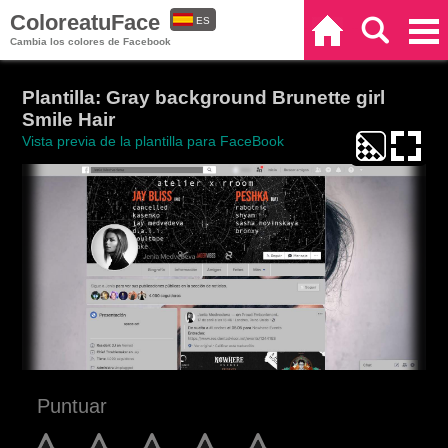
ColoreatuFace
ES
Inicio
Buscar
Categorías
Cambia los colores de Facebook
EN
Plantilla: Gray background Brunette girl
Smile Hair
Vista previa de la plantilla para FaceBook
Puntuar