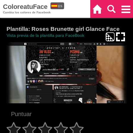
ColoreatuFace
ES
Inicio
Buscar
Categorías
Cambia los colores de Facebook
EN
Plantilla: Roses Brunette girl Glance Face
Vista previa de la plantilla para FaceBook
Puntuar