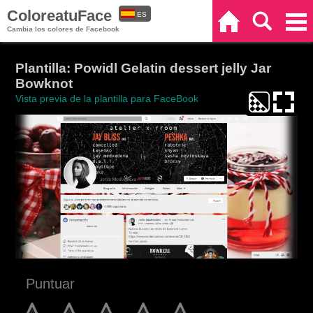
ColoreatuFace
ES
Inicio
Buscar
Categorías
Cambia los colores de Facebook
EN
Plantilla: Powidl Gelatin dessert jelly Jar
Bowknot
Vista previa de la plantilla para FaceBook
Puntuar