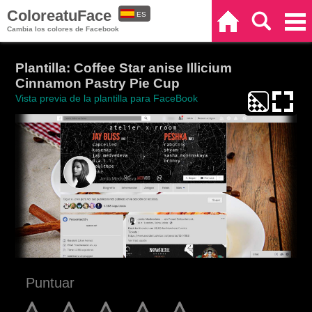
ColoreatuFace
ES
Inicio
Buscar
Categorías
Cambia los colores de Facebook
EN
Plantilla: Coffee Star anise Illicium
Cinnamon Pastry Pie Cup
Vista previa de la plantilla para FaceBook
Puntuar