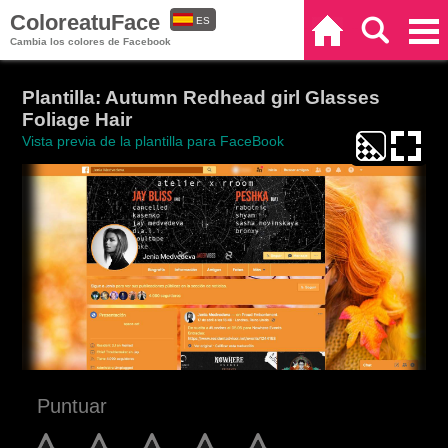
ColoreatuFace
ES
Inicio
Buscar
Categorías
Cambia los colores de Facebook
EN
Plantilla: Autumn Redhead girl Glasses
Foliage Hair
Vista previa de la plantilla para FaceBook
Puntuar