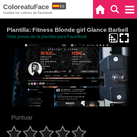
ColoreatuFace
ES
Inicio
Buscar
Categorías
Cambia los colores de Facebook
EN
Plantilla: Fitness Blonde girl Glance Barbell
Vista previa de la plantilla para FaceBook
Puntuar