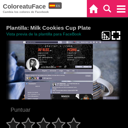
ColoreatuFace
ES
Inicio
Buscar
Categorías
Cambia los colores de Facebook
EN
Plantilla: Milk Cookies Cup Plate
Vista previa de la plantilla para FaceBook
Puntuar