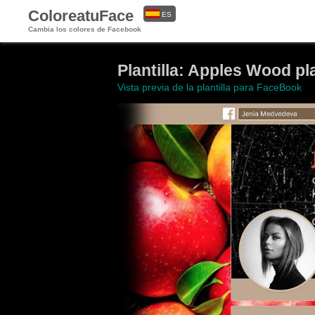
ColoreatuFace
ES
Cambia los colores de Facebook
EN
Plantilla: Apples Wood p
Vista previa de la plantilla para FaceBook