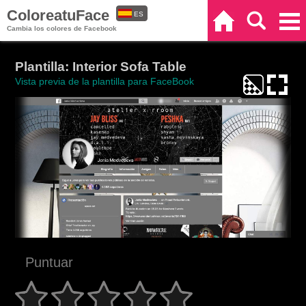
ColoreatuFace
ES
Inicio
Buscar
Categorías
Cambia los colores de Facebook
EN
Plantilla: Interior Sofa Table
Vista previa de la plantilla para FaceBook
Puntuar