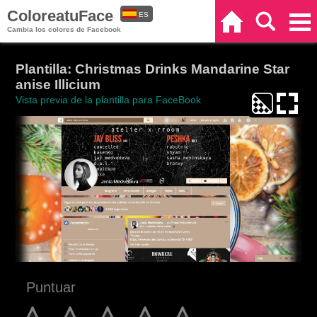
ColoreatuFace
ES
Inicio
Buscar
Categorías
Cambia los colores de Facebook
EN
Plantilla: Christmas Drinks Mandarine Star
anise Illicium
Vista previa de la plantilla para FaceBook
Puntuar