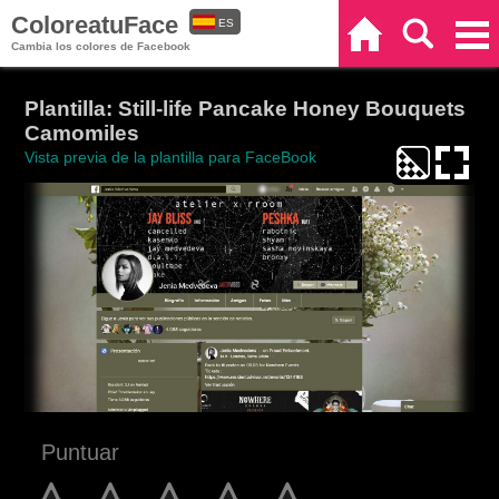
ColoreatuFace
ES
Inicio
Buscar
Categorías
Cambia los colores de Facebook
EN
Plantilla: Still-life Pancake Honey Bouquets
Camomiles
Vista previa de la plantilla para FaceBook
Puntuar