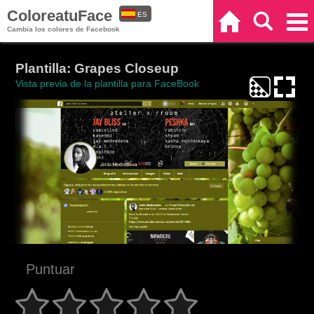
ColoreatuFace
ES
Inicio
Buscar
Categorías
Cambia los colores de Facebook
EN
Plantilla: Grapes Closeup
Vista previa de la plantilla para FaceBook
Puntuar