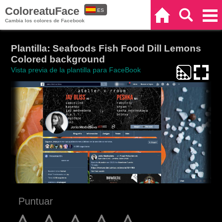
ColoreatuFace
ES
Inicio
Buscar
Categorías
Cambia los colores de Facebook
EN
Plantilla: Seafoods Fish Food Dill Lemons
Colored background
Vista previa de la plantilla para FaceBook
Puntuar