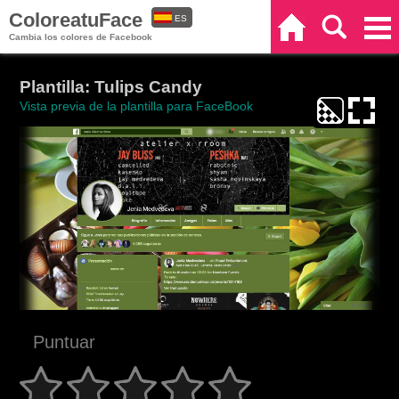
ColoreatuFace
ES
Inicio
Buscar
Categorías
Cambia los colores de Facebook
EN
Plantilla: Tulips Candy
Vista previa de la plantilla para FaceBook
Puntuar