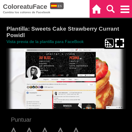
ColoreatuFace
ES
Inicio
Buscar
Categorías
Cambia los colores de Facebook
EN
Plantilla: Sweets Cake Strawberry Currant
Powidl
Vista previa de la plantilla para FaceBook
Puntuar