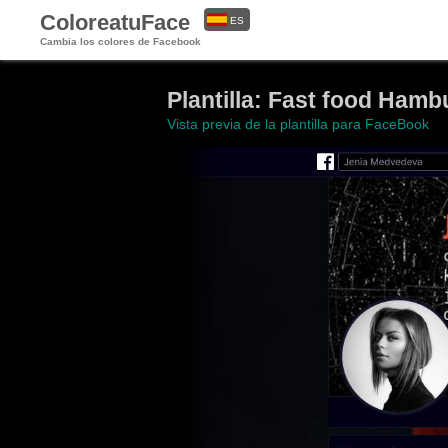
ColoreatuFace
ES
Cambia los colores de Facebook
EN
Plantilla: Fast food Hamb
Vista previa de la plantilla para FaceBook