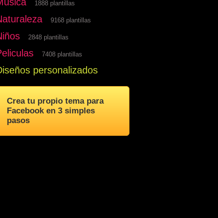
Musica
1888 plantillas
Naturaleza
9168 plantillas
Niños
2848 plantillas
eliculas
7408 plantillas
Diseños personalizados
Crea tu propio tema para
Facebook en 3 simples
pasos